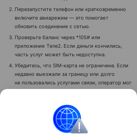
Перезапустите телефон или кратковременно
включите авиарежим — это помогает
обновить соединение с сетью.
Проверьте баланс через *105# или
приложение Tеле2. Если деньги кончились,
часть услуг может быть недоступна.
Убедитесь, что SIM-карта не ограничена. Если
недавно выезжали за границу или долго
не пользовались услугами связи, оператор мог
временно заблокировать звонки и интернет.
Если ничего не помогло, позвоните
в поддержку по номеру 611 с мобильного T2.
Сбои