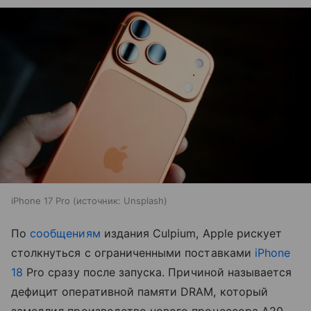
iPhone 17 Pro
источник:
Unsplash
По
сообщениям
издания Culpium, Apple рискует
столкнуться с ограниченными поставками
iPhone
18
Pro сразу после запуска. Причиной называется
дефицит оперативной памяти DRAM, который
замедлил производство нового процессора A20