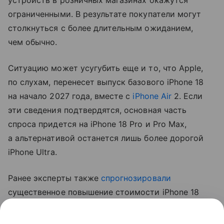
ограниченными. В результате покупатели могут
столкнуться с более длительным ожиданием,
чем обычно.
Ситуацию может усугубить еще и то, что Apple,
по слухам, перенесет выпуск базового iPhone 18
на начало 2027 года, вместе с
iPhone Air
2. Если
эти сведения подтвердятся, основная часть
спроса придется на iPhone 18 Pro и Pro Max,
а альтернативой останется лишь более дорогой
iPhone Ultra.
Ранее эксперты также
спрогнозировали
существенное повышение стоимости iPhone 18
Pro. Аналитик Джефф Пу считает, что цены
вырастут на 250−300 долларов (около 20−24 тыс.